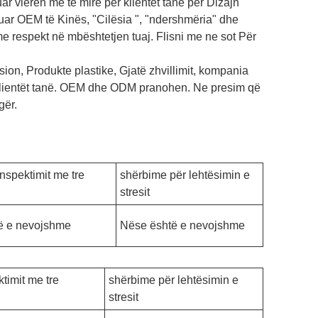
ar vlerën më të mirë për klientët tanë për Dizajn
uar OEM të Kinës, "Cilësia ", "ndershmëria" dhe
 respekt në mbështetjen tuaj. Flisni me ne sot Për
on, Produkte plastike, Gjatë zhvillimit, kompania
 klientët tanë. OEM dhe ODM pranohen. Ne presim që
gër.
inspektimit me tre
shërbime për lehtësimin e
stresit
ë e nevojshme
Nëse është e nevojshme
ktimit me tre
shërbime për lehtësimin e
stresit