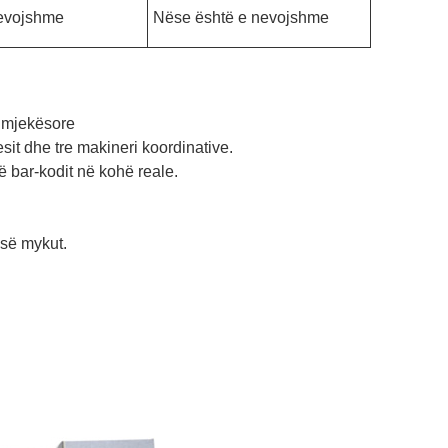
evojshme
Nëse është e nevojshme
e mjekësore
sit dhe tre makineri koordinative.
së bar-kodit në kohë reale.
 së mykut.