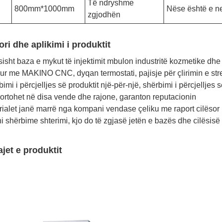
Të ndryshme
800mm*1000mm
Nëse është e n
zgjodhën
ori dhe aplikimi i produktit
sisht baza e mykut të injektimit mbulon industritë kozmetike dh
sur me MAKINO CNC, dyqan termostati, pajisje për çlirimin e stre
imi i përcjelljes së produktit një-për-një, shërbimi i përcjelljes 
ortohet në disa vende dhe rajone, garanton reputacionin
rialet janë marrë nga kompani vendase çeliku me raport cilësor
ni shërbime shterimi, kjo do të zgjasë jetën e bazës dhe cilësisë
ajet e produktit