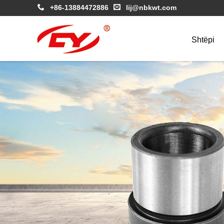
+86-13884472886
lij@nbkwt.com
Shtëpi