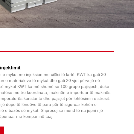
injektimit
e mykut me injeksion me cilësi të lartë. KWT ka gati 30
gun e materialeve të mykut dhe gati 20 vjet përvojë në
së mykut KWT ka më shumë se 100 grupe pajisjesh, duke
matëse me tre koordinata, makinën e importuar të makinës
emperaturës konstante dhe pajisjet për lehtësimin e stresit.
një depo të lëndëve të para për të siguruar kohën e
inë e bazës së mykut. Shpresoj se mund të na jepni një
ëpunuar me kompaninë tuaj.
Facebook
X
WhatsApp
Pinterest
LinkedIn
Share