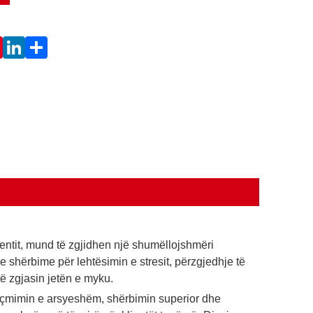
klientit, mund të zgjidhen një shumëllojshmëri
e shërbime për lehtësimin e stresit, përzgjedhje të
ë zgjasin jetën e myku.
së, çmimin e arsyeshëm, shërbimin superior dhe