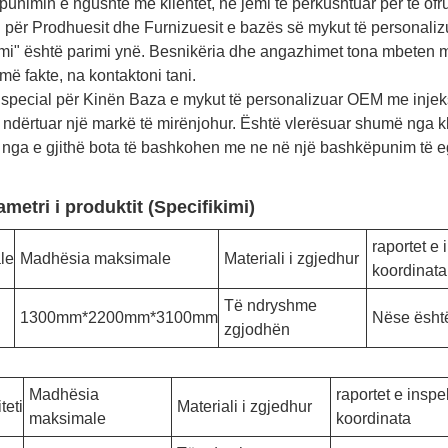
unimin e ngushtë me klientët, ne jemi të përkushtuar për të ofru
 për Prodhuesit dhe Furnizuesit e bazës së mykut të personaliz
mi" është parimi ynë. Besnikëria dhe angazhimet tona mbeten me
ë fakte, na kontaktoni tani.
 special për Kinën Baza e mykut të personalizuar OEM me injeksi
 ndërtuar një markë të mirënjohur. Është vlerësuar shumë nga
t nga e gjithë bota të bashkohen me ne në një bashkëpunim të e
ametri i produktit (Specifikimi)
raportet e 
le
Madhësia maksimale
Materiali i zgjedhur
koordinata
Të ndryshme
1300mm*2200mm*3100mm
Nëse ësht
zgjodhën
Madhësia
raportet e inspe
teti
Materiali i zgjedhur
maksimale
koordinata