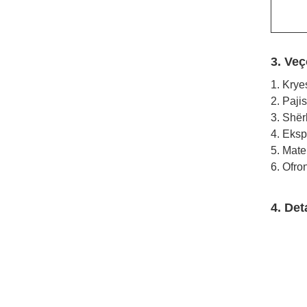
3. Veç
1. Krye
2. Paji
3. Shërb
4. Eksp
5. Mate
6. Ofro
4. Det