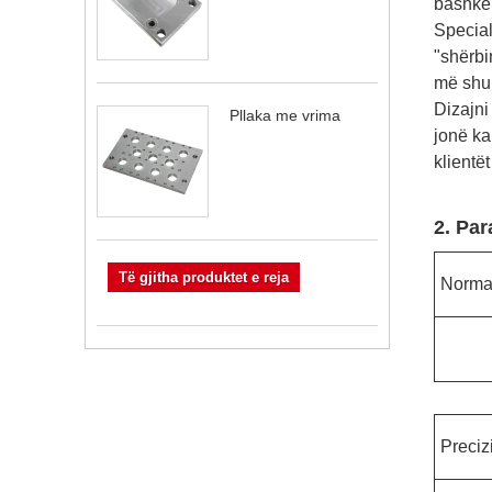
bashkëp
Special
"shërbi
më shum
Dizajni
Pllaka me vrima
jonë ka
klientë
2. Par
Të gjitha produktet e reja
Norma
Precizi