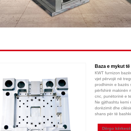
Baza e mykut të 
KWT furnizon bazën 
vjet përvojë në tre
prodhimin e bazës 
përfshirë makinën 
cnc, punëtorinë e t
Ne gjithashtu kemi 
dorëzimit dhe cilës
shans për të bashk
Dërgo kërkesë