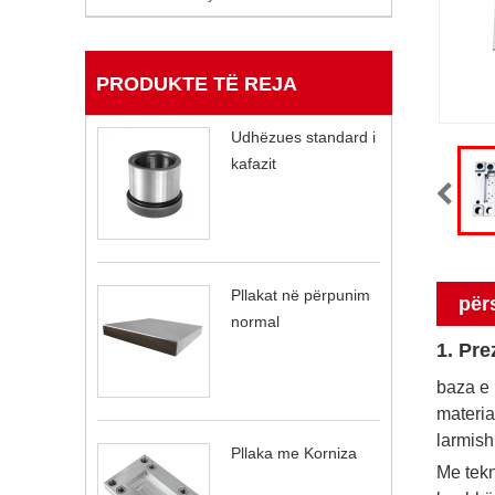
PRODUKTE TË REJA
Udhëzues standard i
kafazit
Pllakat në përpunim
për
normal
1. Pre
baza e 
materia
larmish
Pllaka me Korniza
Me tekn