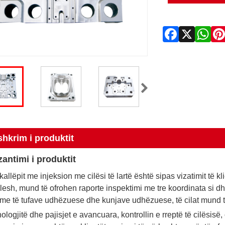
shkrim i produktit
zantimi i produktit
kallëpit me injeksion me cilësi të lartë është sipas vizatimit të 
lesh, mund të ofrohen raporte inspektimi me tre koordinata si dh
me të tufave udhëzuese dhe kunjave udhëzuese, të cilat mund t
ologjitë dhe pajisjet e avancuara, kontrollin e rreptë të cilësi