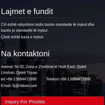
Lajmet e fundit
Cili është ndryshimi midis bazës standarde të mykut dhe
bazës jo standarde të mykut
Çfarë është baza e mykut
Na kontaktoni
Adresë: Nr 92, Zona e Zhvillimit të Hudi East, Qyteti
Linshan, Qyteti Yuyao
tel:
+86-13884472886
Telefoni:
+86-13884472886
Email:
lij@nbkwt.com
Inquiry For Pricelist