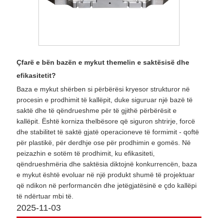
Çfarë e bën bazën e mykut themelin e saktësisë dhe
efikasitetit?
Baza e mykut shërben si përbërësi kryesor strukturor në
procesin e prodhimit të kallëpit, duke siguruar një bazë të
saktë dhe të qëndrueshme për të gjithë përbërësit e
kallëpit. Është korniza thelbësore që siguron shtrirje, forcë
dhe stabilitet të saktë gjatë operacioneve të formimit - qoftë
për plastikë, për derdhje ose për prodhimin e gomës. Në
peizazhin e sotëm të prodhimit, ku efikasiteti,
qëndrueshmëria dhe saktësia diktojnë konkurrencën, baza
e mykut është evoluar në një produkt shumë të projektuar
që ndikon në performancën dhe jetëgjatësinë e çdo kallëpi
të ndërtuar mbi të.
2025-11-03