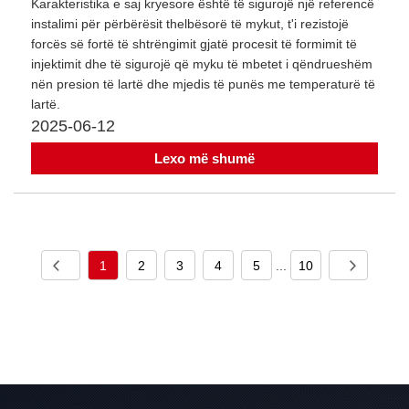
Karakteristika e saj kryesore është të sigurojë një referencë
instalimi për përbërësit thelbësorë të mykut, t'i rezistojë
forcës së fortë të shtrëngimit gjatë procesit të formimit të
injektimit dhe të sigurojë që myku të mbetet i qëndrueshëm
nën presion të lartë dhe mjedis të punës me temperaturë të
lartë.
2025-06-12
Lexo më shumë
1
2
3
4
5
...
10