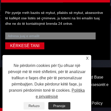
Për pyetje rreth bazës së mykut, pllakës së mykut, aksesorëve
të kallëpit ose listës së çmimeve, ju lutemi na lini emailin tuaj
dhe ne do të kontaktojmë brenda 24 orëve.
X
Ne përdorim cookies për t'ju ofruar një
përvojë më të mirë shfletimi, për të analizuar
Të drejtat e autorit © 2022 Ningbo Kaiweite Mold Base
trafikun e faqes dhe për të personalizuar
përmbajtjen. Duke përdorur këtë faqe, ju
Prodhim Co, Ltd. - Baza e mykut, pllaka e mykut, aksesorët e
pranoni përdorimin tonë të cookies.
Politika
mykut - Të gjitha të drejtat e rezervuara.
e privatësisë
Lidhjet
Sitemap
RSS
XML
Privacy Policy
Refuzo
Pranoje