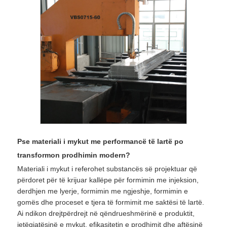
Pse materiali i mykut me performancë të lartë po
transformon prodhimin modern?
Materiali i mykut i referohet substancës së projektuar që
përdoret për të krijuar kallëpe për formimin me injeksion,
derdhjen me lyerje, formimin me ngjeshje, formimin e
gomës dhe proceset e tjera të formimit me saktësi të lartë.
Ai ndikon drejtpërdrejt në qëndrueshmërinë e produktit,
jetëgjatësinë e mykut, efikasitetin e prodhimit dhe aftësinë