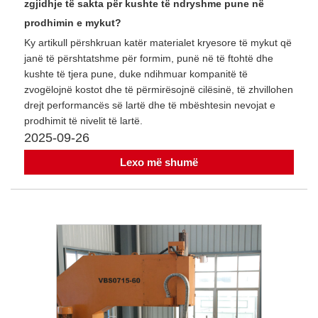
zgjidhje të sakta për kushte të ndryshme pune në
prodhimin e mykut?
Ky artikull përshkruan katër materialet kryesore të mykut që
janë të përshtatshme për formim, punë në të ftohtë dhe
kushte të tjera pune, duke ndihmuar kompanitë të
zvogëlojnë kostot dhe të përmirësojnë cilësinë, të zhvillohen
drejt performancës së lartë dhe të mbështesin nevojat e
prodhimit të nivelit të lartë.
2025-09-26
Lexo më shumë