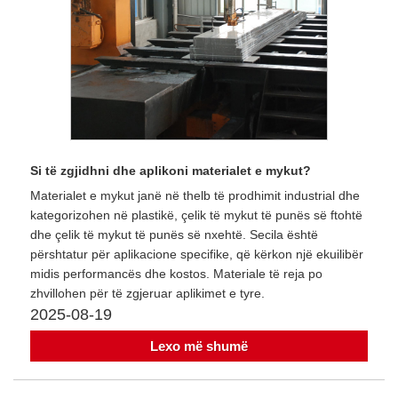
Si të zgjidhni dhe aplikoni materialet e mykut?
Materialet e mykut janë në thelb të prodhimit industrial dhe
kategorizohen në plastikë, çelik të mykut të punës së ftohtë
dhe çelik të mykut të punës së nxehtë. Secila është
përshtatur për aplikacione specifike, që kërkon një ekuilibër
midis performancës dhe kostos. Materiale të reja po
zhvillohen për të zgjeruar aplikimet e tyre.
2025-08-19
Lexo më shumë