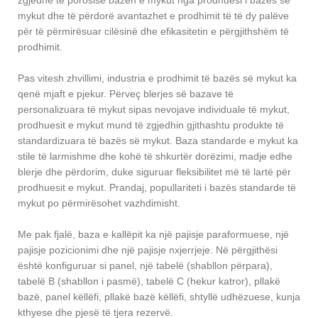
zgjedhë të porosisë bazën e mykut nga prodhuesi i bazës së
mykut dhe të përdorë avantazhet e prodhimit të të dy palëve
për të përmirësuar cilësinë dhe efikasitetin e përgjithshëm të
prodhimit.
Pas vitesh zhvillimi, industria e prodhimit të bazës së mykut ka
qenë mjaft e pjekur. Përveç blerjes së bazave të
personalizuara të mykut sipas nevojave individuale të mykut,
prodhuesit e mykut mund të zgjedhin gjithashtu produkte të
standardizuara të bazës së mykut. Baza standarde e mykut ka
stile të larmishme dhe kohë të shkurtër dorëzimi, madje edhe
blerje dhe përdorim, duke siguruar fleksibilitet më të lartë për
prodhuesit e mykut. Prandaj, popullariteti i bazës standarde të
mykut po përmirësohet vazhdimisht.
Me pak fjalë, baza e kallëpit ka një pajisje paraformuese, një
pajisje pozicionimi dhe një pajisje nxjerrjeje. Në përgjithësi
është konfiguruar si panel, një tabelë (shabllon përpara),
tabelë B (shabllon i pasmë), tabelë C (hekur katror), pllakë
bazë, panel këllëfi, pllakë bazë këllëfi, shtyllë udhëzuese, kunja
kthyese dhe pjesë të tjera rezervë.