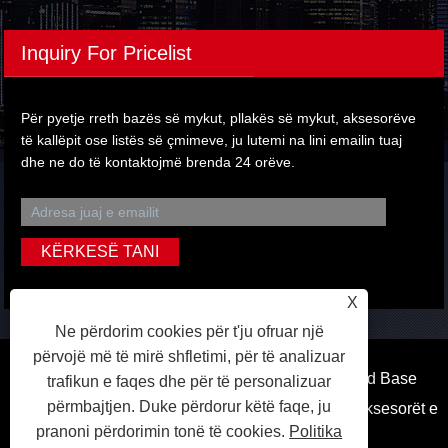
Inquiry For Pricelist
Për pyetje rreth bazës së mykut, pllakës së mykut, aksesorëve
të kallëpit ose listës së çmimeve, ju lutemi na lini emailin tuaj
dhe ne do të kontaktojmë brenda 24 orëve.
X
Ne përdorim cookies për t'ju ofruar një
përvojë më të mirë shfletimi, për të analizuar
Të drejtat e autorit © 2022 Ningbo Kaiweite Mold Base
trafikun e faqes dhe për të personalizuar
përmbajtjen. Duke përdorur këtë faqe, ju
Prodhim Co, Ltd. - Baza e mykut, pllaka e mykut, aksesorët e
pranoni përdorimin tonë të cookies.
Politika
mykut - Të gjitha të drejtat e rezervuara.