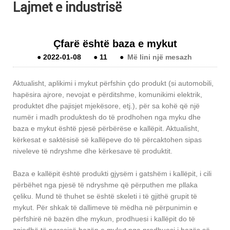
Lajmet e industrisë
Çfarë është baza e mykut
●
2022-01-08
●
11
●
Më lini një mesazh
Aktualisht, aplikimi i mykut përfshin çdo produkt (si automobili,
hapësira ajrore, nevojat e përditshme, komunikimi elektrik,
produktet dhe pajisjet mjekësore, etj.), për sa kohë që një
numër i madh produktesh do të prodhohen nga myku dhe
baza e mykut është pjesë përbërëse e kallëpit. Aktualisht,
kërkesat e saktësisë së kallëpeve do të përcaktohen sipas
niveleve të ndryshme dhe kërkesave të produktit.
Baza e kallëpit është produkti gjysëm i gatshëm i kallëpit, i cili
përbëhet nga pjesë të ndryshme që përputhen me pllaka
çeliku. Mund të thuhet se është skeleti i të gjithë grupit të
mykut. Për shkak të dallimeve të mëdha në përpunimin e
përfshirë në bazën dhe mykun, prodhuesi i kallëpit do të