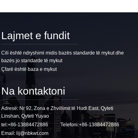
Lajmet e fundit
Cili është ndryshimi midis bazës standarde të mykut dhe
bazës jo standarde të mykut
Çfarë është baza e mykut
Na kontaktoni
Adresë: Nr 92, Zona e Zhvillimit të Hudi East, Qyteti
Linshan, Qyteti Yuyao
tel:
+86-13884472886
Telefoni:
+86-13884472886
Email:
lij@nbkwt.com