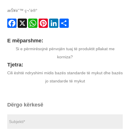
æŠ¥é”™ ç¬”è®°
Facebook
X
WhatsApp
Pinterest
LinkedIn
Share
E mëparshme:
Si e përmirësojnë përvojën tuaj të produktit pllakat me
korniza?
Tjetra:
Cili është ndryshimi midis bazës standarde të mykut dhe bazës
jo standarde të mykut
Dërgo kërkesë